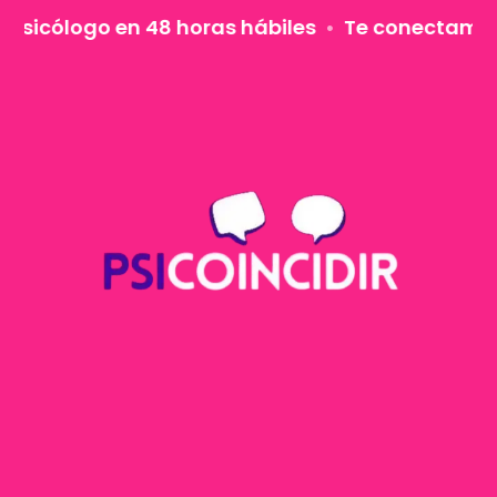
Ir
o en 48 horas hábiles
•
Te conectamos con un p
al
contenido